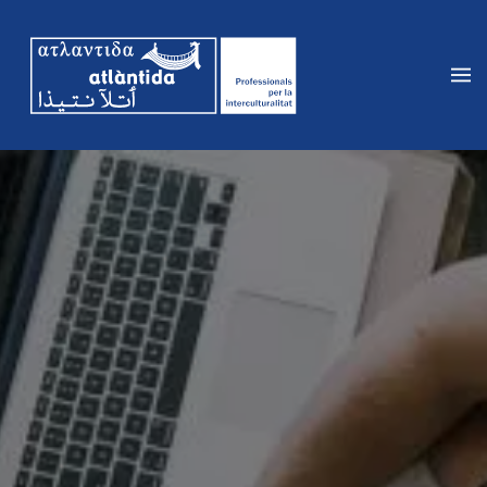
Vés
al
contingut