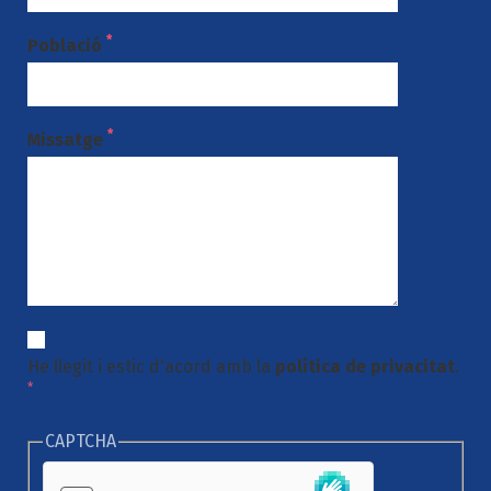
*
Població
*
Missatge
He llegit i estic d'acord amb la
política de privacitat
.
*
CAPTCHA