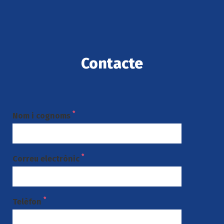
Contacte
*
Nom i cognoms
*
Correu electrònic
*
Telèfon