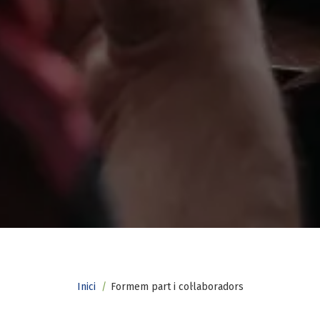
Fil
Inici
Formem part i col·laboradors
d'ariadna