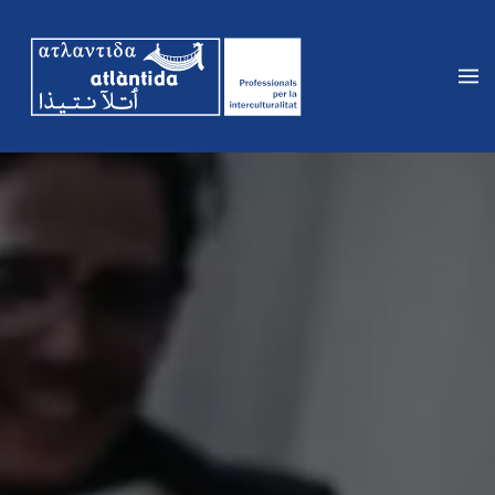
Vés
al
contingut