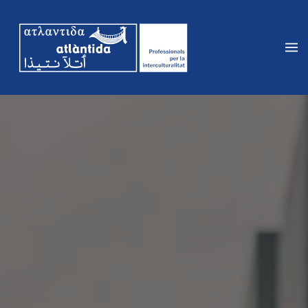
Vés
al
contingut