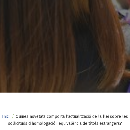
Fil
Inici
Quines novetats comporta l'actualització de la llei sobre les
sol·licituds d’homologació i equivalència de títols estrangers?
d'ariadna