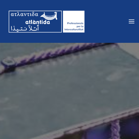
Vés
al
contingut