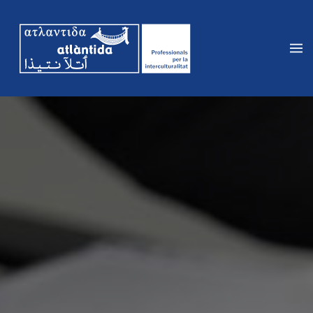
Vés
al
contingut