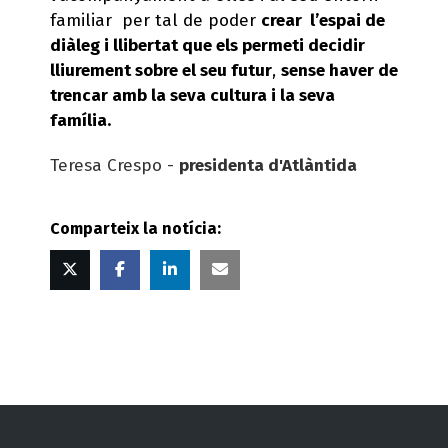
familiar per tal de poder
crear l’espai de
diàleg i llibertat que els permeti decidir
lliurement sobre el seu futur
,
sense haver de
trencar amb la seva cultura i la seva
família.
Teresa Crespo -
presidenta d'Atlàntida
Comparteix la notícia:
Twitter
Facebook
Linked
Correu
in