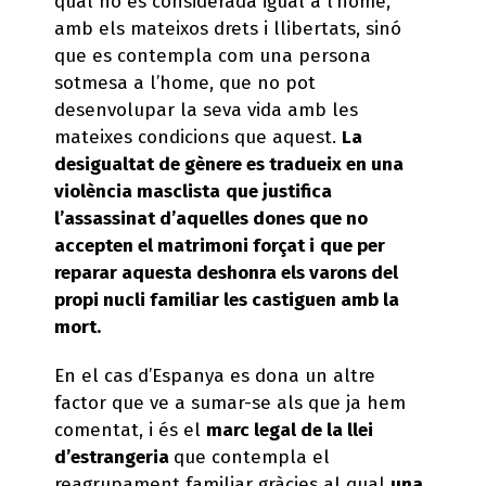
qual no és considerada igual a l’home,
amb els mateixos drets i llibertats, sinó
que es contempla com una persona
sotmesa a l’home, que no pot
desenvolupar la seva vida amb les
mateixes condicions que aquest.
La
desigualtat de gènere es tradueix en una
violència masclista
que justifica
l’assassinat d’aquelles dones que no
accepten el matrimoni forçat i
que per
reparar aquesta deshonra els varons del
propi nucli familiar les castiguen amb la
mort.
En el cas d’Espanya es dona un altre
factor que ve a sumar-se als que ja hem
comentat, i és el
marc legal de la llei
d’estrangeria
que contempla el
reagrupament familiar gràcies al qual
una