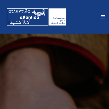
Vés
al
contingut